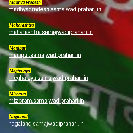
Madhya Pradesh
madhyapradesh.samajwadiprahari.in
Maharashtra
maharashtra.samajwadiprahari.in
Manipur
manipur.samajwadiprahari.in
Meghalaya
meghalaya.samajwadiprahari.in
Mizoram
mizoram.samajwadiprahari.in
Nagaland
nagaland.samajwadiprahari.in