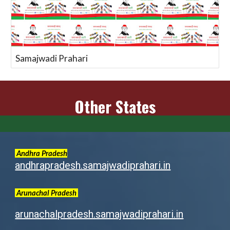
Samajwadi Prahari
Other States
Andhra Pradesh
andhrapradesh.samajwadiprahari.in
Arunachal
Pradesh
arunachalpradesh.samajwadiprahari.in