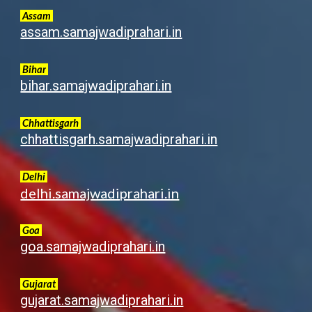
Assam
assam.samajwadiprahari.in
Bihar
bihar.samajwadiprahari.in
Chhattisgarh
chhattisgarh.samajwadiprahari.in
Delhi
delhi.samajwadiprahari.in
Goa
goa.samajwadiprahari.in
G
ujarat
gujarat.samajwadiprahari.in