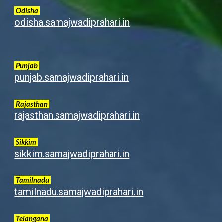
Odisha
odisha.samajwadiprahari.in
Punjab
punjab.samajwadiprahari.in
Rajasthan
rajasthan.samajwadiprahari.in
Sikkim
sikkim.samajwadiprahari.in
Tamilnadu
tamilnadu.samajwadiprahari.in
Telangana