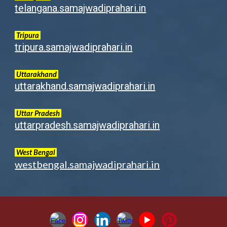
telangana.samajwadiprahari.in
Tripura
tripura.samajwadiprahari.in
Uttarakhand
uttarakhand.samajwadiprahari.in
Uttar Pradesh
uttarpradesh.samajwadiprahari.in
West Bengal
westbengal.samajwadiprahari.in