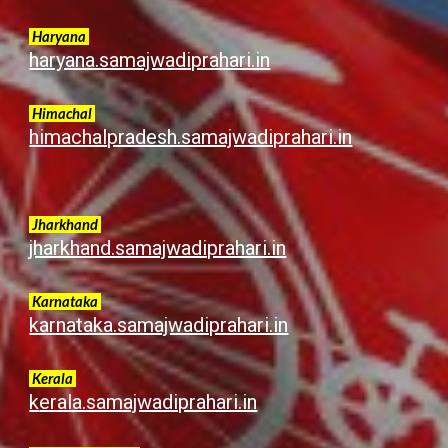
Haryana
haryana.samajwadiprahari.in
Himachal
himachalpradesh.samajwadiprahari.in
Jharkhand
jharkhand.samajwadiprahari.in
Karnataka
karnataka.samajwadiprahari.in
Kerala
k
erala.samajwadiprahari.in