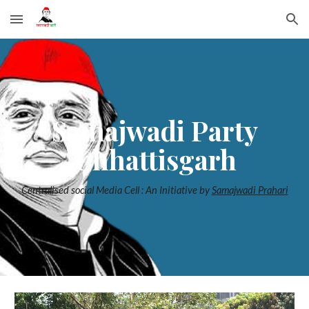
Skip to main content
Skip to navigation
Samajwadi Party
Chhattisgarh
Centralised social Media Cell : An Initiative by
Samajwadi Prahari