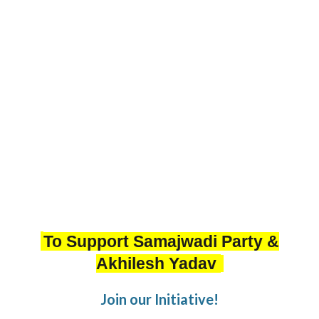
To Support Samajwadi Party &
Akhilesh Yadav
Join our Initiative!